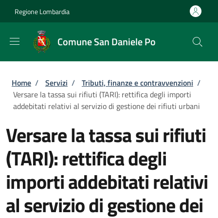
Salta al contenuto principale
Skip to footer content
Regione Lombardia
Comune San Daniele Po
Briciole di pane
Home
/
Servizi
/
Tributi, finanze e contravvenzioni
/
Versare la tassa sui rifiuti (TARI): rettifica degli importi
addebitati relativi al servizio di gestione dei rifiuti urbani
Versare la tassa sui rifiuti
(TARI): rettifica degli
importi addebitati relativi
al servizio di gestione dei