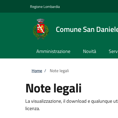
Salta al contenuto principale
Skip to footer content
Regione Lombardia
Comune San Daniel
Amministrazione
Novità
Serv
Briciole di pane
Home
/
Note legali
Note legali
La visualizzazione, il download e qualunque util
licenza.