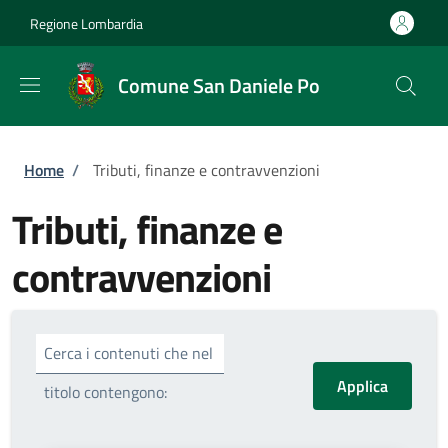
Salta al contenuto principale
Skip to footer content
Regione Lombardia
Comune San Daniele Po
Briciole di pane
Home
/
Tributi, finanze e contravvenzioni
Tributi, finanze e
contravvenzioni
Cerca i contenuti che nel
titolo contengono: