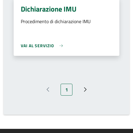
Dichiarazione IMU
Procedimento di dichiarazione IMU
VAI AL SERVIZIO
Pagina attuale
1
Pagina precedente
Prossima pagina