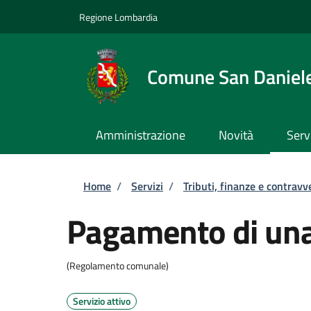
Salta al contenuto principale
Skip to footer content
Regione Lombardia
Comune San Daniel
Amministrazione
Novità
Serv
Briciole di pane
Home
/
Servizi
/
Tributi, finanze e contravv
Pagamento di una
(Regolamento comunale)
Servizio attivo