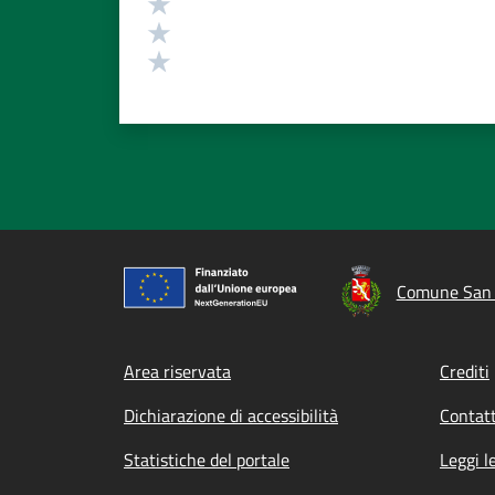
Valuta 3 stelle su 5
Valuta 2 stelle su 5
Valuta 1 stelle su 5
Comune San 
Footer menu
Area riservata
Crediti
Dichiarazione di accessibilità
Contatt
Statistiche del portale
Leggi l