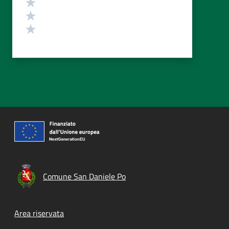
Valuta 3 stelle su 5
Valuta 2 stelle su 5
Valuta 1 stelle su 5
Comune San Daniele Po
Footer menu
Area riservata