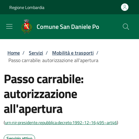
Salta al contenuto principale
Skip to footer content
Regione Lombardia
Comune San Daniele Po
Briciole di pane
Home
/
Servizi
/
Mobilità e trasporti
/
Passo carrabile: autorizzazione all'apertura
Passo carrabile:
autorizzazione
all'apertura
(
urn:nir:presidente.repubblica:decreto:1992-12-16;495~art46
)
Servizio attivo