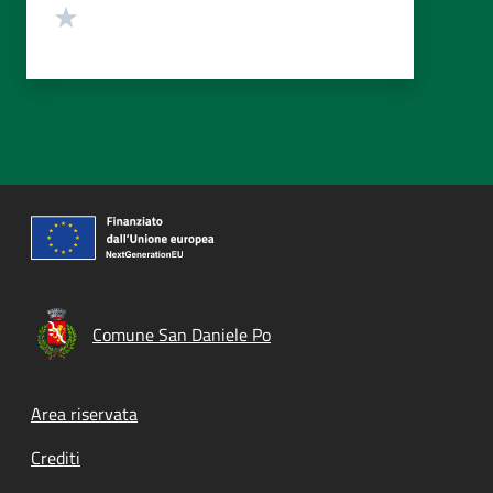
Valuta 1 stelle su 5
Comune San Daniele Po
Footer menu
Area riservata
Crediti