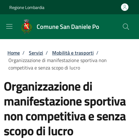
Salta al contenuto principale
Skip to footer content
Regione Lombardia
Comune San Daniele Po
Briciole di pane
Home
/
Servizi
/
Mobilità e trasporti
/
Organizzazione di manifestazione sportiva non
competitiva e senza scopo di lucro
Organizzazione di
manifestazione sportiva
non competitiva e senza
scopo di lucro