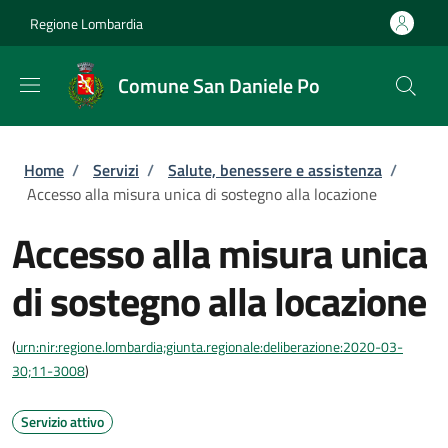
Salta al contenuto principale
Skip to footer content
Regione Lombardia
Comune San Daniele Po
Briciole di pane
Home
/
Servizi
/
Salute, benessere e assistenza
/
Accesso alla misura unica di sostegno alla locazione
Accesso alla misura unica
di sostegno alla locazione
(
urn:nir:regione.lombardia;giunta.regionale:deliberazione:2020-03-
30;11-3008
)
Servizio attivo