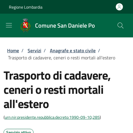
Salta al contenuto principale
Skip to footer content
Regione Lombardia
Comune San Daniele Po
Briciole di pane
Home
/
Servizi
/
Anagrafe e stato civile
/
Trasporto di cadavere, ceneri o resti mortali all'estero
Trasporto di cadavere,
ceneri o resti mortali
all'estero
(
urn:nir:presidente.repubblica:decreto:1990-09-10;285
)
Servizio attivo