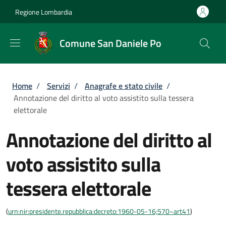
Salta al contenuto principale
Skip to footer content
Regione Lombardia
Comune San Daniele Po
Briciole di pane
Home
/
Servizi
/
Anagrafe e stato civile
/
Annotazione del diritto al voto assistito sulla tessera
elettorale
Annotazione del diritto al
voto assistito sulla
tessera elettorale
(
urn:nir:presidente.repubblica:decreto:1960-05-16;570~art41
)