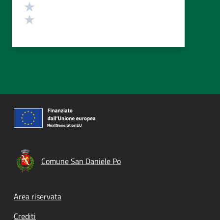
Valuta 2 stelle su 5
Valuta 1 stelle su 5
Comune San Daniele Po
Footer menu
Area riservata
Crediti