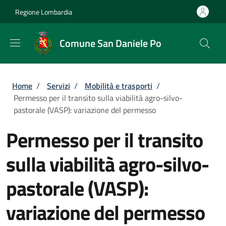
Salta al contenuto principale
Skip to footer content
Regione Lombardia
Comune San Daniele Po
Briciole di pane
Home
/
Servizi
/
Mobilità e trasporti
/
Permesso per il transito sulla viabilità agro-silvo-
pastorale (VASP): variazione del permesso
Permesso per il transito
sulla viabilità agro-silvo-
pastorale (VASP):
variazione del permesso