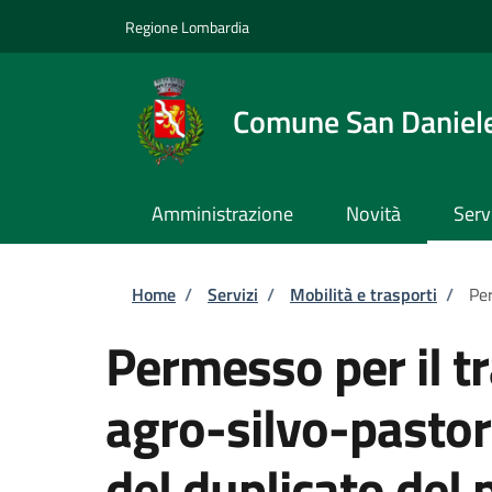
Salta al contenuto principale
Skip to footer content
Regione Lombardia
Comune San Daniel
Amministrazione
Novità
Serv
Briciole di pane
Home
/
Servizi
/
Mobilità e trasporti
/
Per
Permesso per il tr
agro-silvo-pastora
del duplicato del