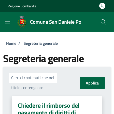
Salta al contenuto principale
Skip to footer content
Regione Lombardia
Comune San Daniele Po
Briciole di pane
Home
/
Segreteria generale
Segreteria generale
Cerca i contenuti che nel
titolo contengono:
Chiedere il rimborso del
pagamento di diritti di