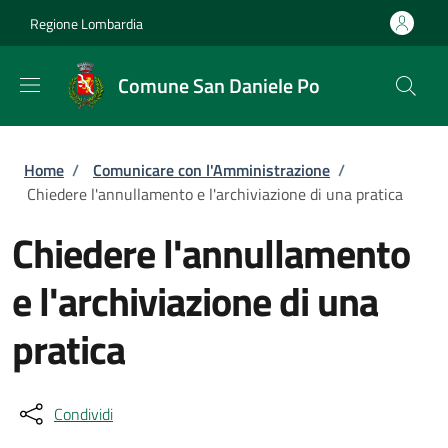
Salta al contenuto principale
Skip to footer content
Regione Lombardia
Comune San Daniele Po
Briciole di pane
Home
/
Comunicare con l'Amministrazione
/
Chiedere l'annullamento e l'archiviazione di una pratica
Chiedere l'annullamento
e l'archiviazione di una
pratica
Condividi