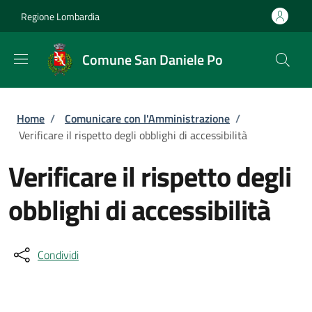
Salta al contenuto principale
Skip to footer content
Regione Lombardia
Comune San Daniele Po
Briciole di pane
Home
/
Comunicare con l'Amministrazione
/
Verificare il rispetto degli obblighi di accessibilità
Verificare il rispetto degli
obblighi di accessibilità
Condividi