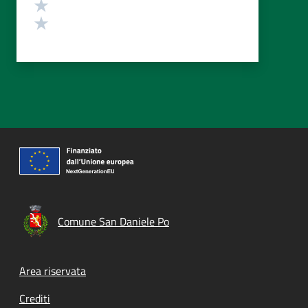
Valuta 2 stelle su 5
Valuta 1 stelle su 5
Comune San Daniele Po
Footer menu
Area riservata
Crediti