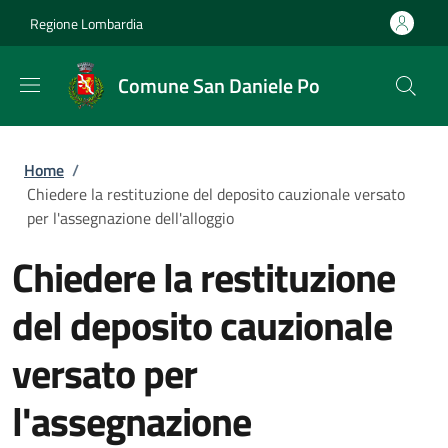
Salta al contenuto principale
Skip to footer content
Regione Lombardia
Comune San Daniele Po
Briciole di pane
Home
/
Chiedere la restituzione del deposito cauzionale versato
per l'assegnazione dell'alloggio
Chiedere la restituzione
del deposito cauzionale
versato per
l'assegnazione