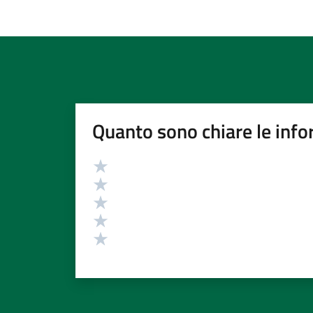
Quanto sono chiare le info
Valutazione
Valuta 5 stelle su 5
Valuta 4 stelle su 5
Valuta 3 stelle su 5
Valuta 2 stelle su 5
Valuta 1 stelle su 5