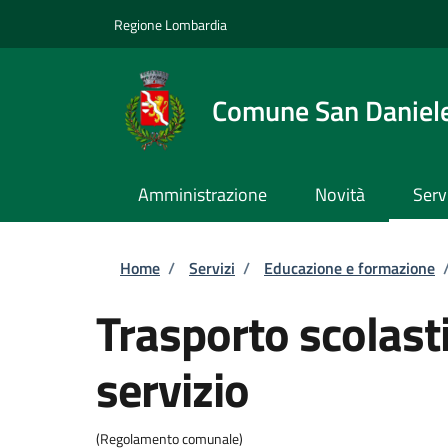
Salta al contenuto principale
Skip to footer content
Regione Lombardia
Comune San Daniel
Amministrazione
Novità
Serv
Briciole di pane
Home
/
Servizi
/
Educazione e formazione
Trasporto scolasti
servizio
(Regolamento comunale)