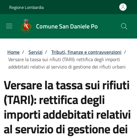
Salta al contenuto principale
Skip to footer content
Regione Lombardia
Comune San Daniele Po
Briciole di pane
Home
/
Servizi
/
Tributi, finanze e contravvenzioni
/
Versare la tassa sui rifiuti (TARI): rettifica degli importi
addebitati relativi al servizio di gestione dei rifiuti urbani
Versare la tassa sui rifiuti
(TARI): rettifica degli
importi addebitati relativi
al servizio di gestione dei