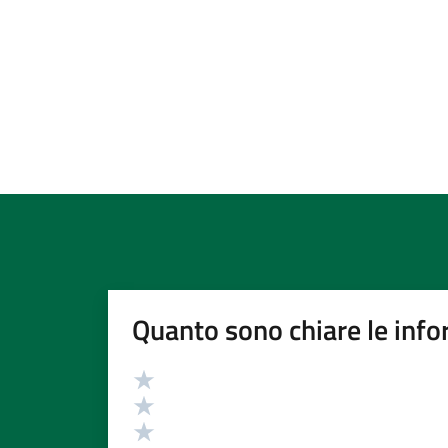
Quanto sono chiare le info
Valutazione
Valuta 5 stelle su 5
Valuta 4 stelle su 5
Valuta 3 stelle su 5