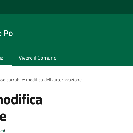
e Po
izi
Vivere il Comune
so carrabile: modifica dell'autorizzazione
modifica
ne
t46
)