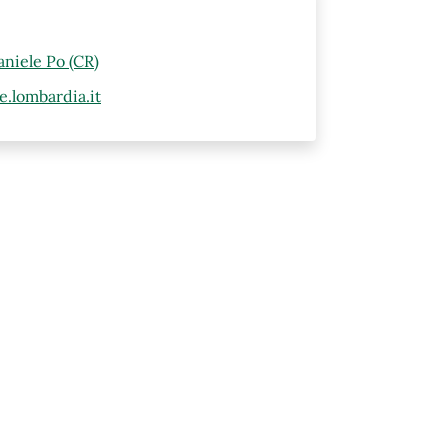
aniele Po (CR)
.lombardia.it