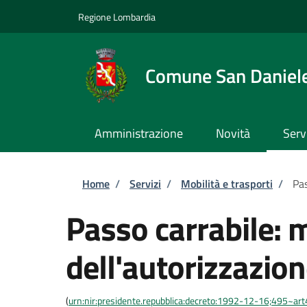
Salta al contenuto principale
Skip to footer content
Regione Lombardia
Comune San Daniel
Amministrazione
Novità
Serv
Briciole di pane
Home
/
Servizi
/
Mobilità e trasporti
/
Pas
Passo carrabile: 
dell'autorizzazio
(
urn:nir:presidente.repubblica:decreto:1992-12-16;495~ar