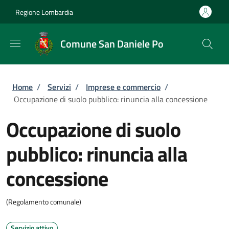
Salta al contenuto principale
Skip to footer content
Regione Lombardia
Comune San Daniele Po
Briciole di pane
Home
/
Servizi
/
Imprese e commercio
/
Occupazione di suolo pubblico: rinuncia alla concessione
Occupazione di suolo
pubblico: rinuncia alla
concessione
(Regolamento comunale)
Servizio attivo