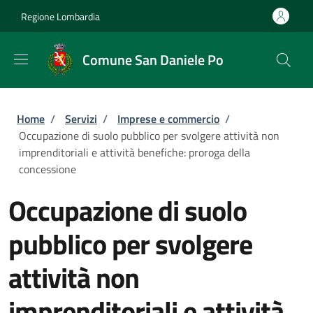
Salta al contenuto principale
Skip to footer content
Regione Lombardia
Comune San Daniele Po
Briciole di pane
Home
/
Servizi
/
Imprese e commercio
/
Occupazione di suolo pubblico per svolgere attività non
imprenditoriali e attività benefiche: proroga della
concessione
Occupazione di suolo
pubblico per svolgere
attività non
imprenditoriali e attività