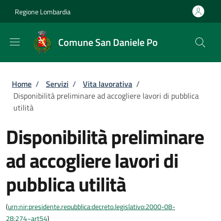
Salta al contenuto principale
Skip to footer content
Regione Lombardia
Comune San Daniele Po
Briciole di pane
Home
/
Servizi
/
Vita lavorativa
/
Disponibilità preliminare ad accogliere lavori di pubblica
utilità
Disponibilità preliminare
ad accogliere lavori di
pubblica utilità
(
urn:nir:presidente.repubblica:decreto.legislativo:2000-08-
28;274~art54
)