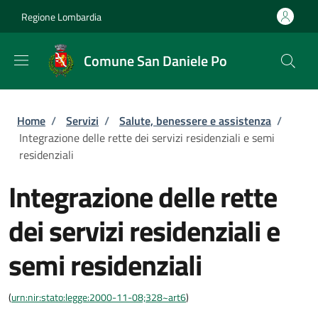
Salta al contenuto principale
Skip to footer content
Regione Lombardia
Comune San Daniele Po
Briciole di pane
Home
/
Servizi
/
Salute, benessere e assistenza
/
Integrazione delle rette dei servizi residenziali e semi
residenziali
Integrazione delle rette
dei servizi residenziali e
semi residenziali
(
urn:nir:stato:legge:2000-11-08;328~art6
)