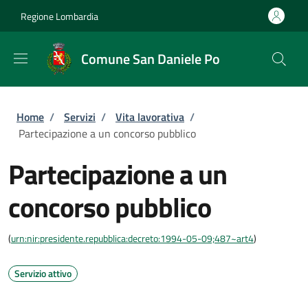
Salta al contenuto principale
Skip to footer content
Regione Lombardia
Comune San Daniele Po
Briciole di pane
Home
/
Servizi
/
Vita lavorativa
/
Partecipazione a un concorso pubblico
Partecipazione a un
concorso pubblico
(
urn:nir:presidente.repubblica:decreto:1994-05-09;487~art4
)
Servizio attivo