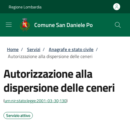
Salta al contenuto principale
Skip to footer content
Regione Lombardia
Comune San Daniele Po
Briciole di pane
Home
/
Servizi
/
Anagrafe e stato civile
/
Autorizzazione alla dispersione delle ceneri
Autorizzazione alla
dispersione delle ceneri
(
urn:nir:stato:legge:2001-03-30;130
)
Servizio attivo